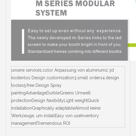
unsere service1.color Anpassung von aluminum2.3d
kostenlos Design customization3.small orders4.design
tooles5.free Design Spray
paintngAdvantageDurbleGreens Umwelt
protectionDesign flexibilityLight weightQuick
installationGraphically adaptableAlmost keine
Werkzeuge, um installEasy von useInventory
managementTremendous ROI