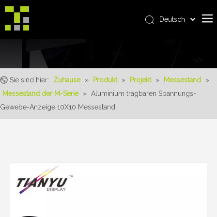
Deutsch
Bahasa indonesia
Zuhause
العربية
Italiano
Über uns
日本語
Sie sind hier:
Zuhause
»
Produkt
»
Projekt
»
Messestand
»
Produkt
Pусский
Messestand der M-Serie
»
Aluminium tragbaren Spannungs-
Realisierungen
Nederlands
Gewebe-Anzeige 10X10 Messestand
Português
Bedienung
Français
Vorteile
Español
Nachrichten
简体中文
English
Kontaktiere uns