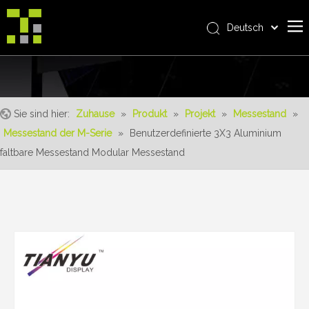
Deutsch
Bahasa indonesia
Zuhause
العربية
Italiano
Über uns
日本語
Sie sind hier:
Zuhause
»
Produkt
»
Projekt
»
Messestand
»
Produkt
Pусский
Messestand der M-Serie
»
Benutzerdefinierte 3X3 Aluminium
Realisierungen
Nederlands
faltbare Messestand Modular Messestand
Português
Bedienung
Français
Vorteile
Español
Nachrichten
简体中文
English
Kontaktiere uns