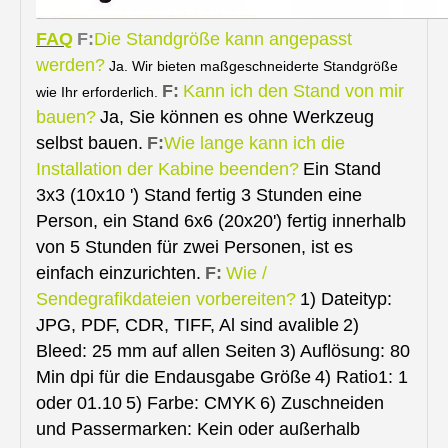
FAQ
F:
Die Standgröße kann angepasst
werden?
Ja. Wir bieten maßgeschneiderte Standgröße
F:
Kann ich den Stand von mir
wie Ihr erforderlich.
bauen?
Ja, Sie können es ohne Werkzeug
selbst bauen.
F:
Wie lange kann ich die
Installation der Kabine beenden?
Ein Stand
3x3 (10x10 ') Stand fertig 3 Stunden eine
Person, ein Stand 6x6 (20x20') fertig innerhalb
von 5 Stunden für zwei Personen, ist es
einfach einzurichten.
F:
Wie /
Sendegrafikdateien vorbereiten?
1) Dateityp:
JPG, PDF, CDR, TIFF, Al sind avalible
2)
Bleed: 25 mm auf allen Seiten
3) Auflösung: 80
Min dpi für die Endausgabe Größe
4) Ratio1: 1
oder 01.10
5) Farbe: CMYK
6) Zuschneiden
und Passermarken: Kein oder außerhalb