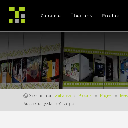
Zuhause
Über uns
Produkt
Firmenprofil
Projekt
Messe
Zertifikate
Instruction Videos
Veranstaltung
Sie sind hier:
Zuhause
»
Produkt
»
Projekt
»
Mes
Ausstellungsstand-Anzeige