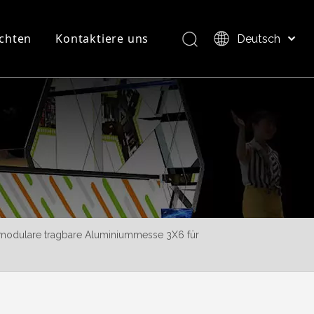
chten
Kontaktiere uns
Deutsch
Bahasa indonesia
العربية
FAQ
Produktübersicht
Italiano
日本語
Pусский
Nederlands
Português
Français
Español
 modulare tragbare Aluminiummesse 3X6 für
简体中文
English