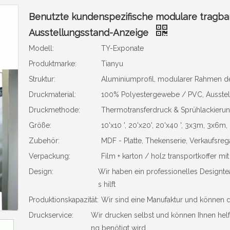
Benutzte kundenspezifische modulare tragba
Ausstellungsstand-Anzeige
Modell:
TY-Exponate
Produktmarke:
Tianyu
Struktur:
Aluminiumprofil, modularer Rahmen de
Druckmaterial:
100% Polyestergewebe / PVC, Ausstel
Druckmethode:
Thermotransferdruck & Sprühlackieru
Größe:
10'x10 ', 20'x20', 20'x40 ', 3x3m, 3
Zubehör:
MDF - Platte, Thekenserie, Verkaufsreg
Verpackung:
Film + karton / holz transportkoffer mit 
Design:
Wir haben ein professionelles Designte
s hilft
Produktionskapazität:
Wir sind eine Manufaktur und können di
Druckservice:
Wir drucken selbst und können Ihnen helfe
ng benötigt wird