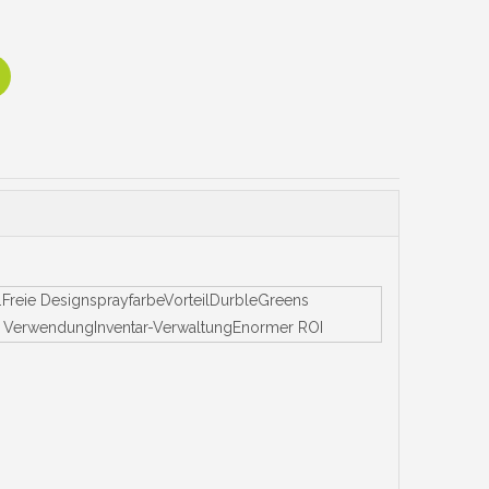
Freie DesignsprayfarbeVorteilDurbleGreens
che VerwendungInventar-VerwaltungEnormer ROI