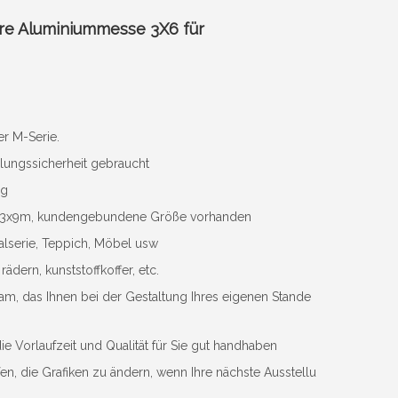
re Aluminiummesse 3X6 für
r M-Serie.
lungssicherheit gebraucht
ng
x6m, 3x9m, kundengebundene Größe vorhanden
alserie, Teppich, Möbel usw
rädern, kunststoffkoffer, etc.
am, das Ihnen bei der Gestaltung Ihres eigenen Stande
e Vorlaufzeit und Qualität für Sie gut handhaben
n, die Grafiken zu ändern, wenn Ihre nächste Ausstellu