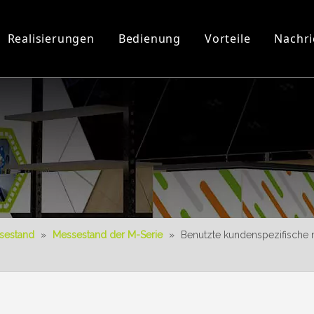
Realisierungen
Bedienung
Vorteile
Nachri
Werkstatt und Ausrüstung
3D-Videos
Neues Produkt
Herunterladen
3D-Konstruktion
sestand
»
Messestand der M-Serie
»
Benutzte kundenspezifische