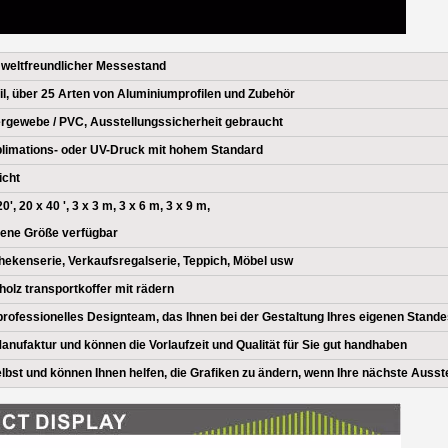
weltfreundlicher Messestand
l, über 25 Arten von Aluminiumprofilen und Zubehör
rgewebe / PVC, Ausstellungssicherheit gebraucht
blimations- oder UV-Druck mit hohem Standard
icht
20', 20 x 40 ', 3 x 3 m, 3 x 6 m, 3 x 9 m,
ene Größe verfügbar
Thekenserie, Verkaufsregalserie, Teppich, Möbel usw
 holz transportkoffer mit rädern
professionelles Designteam, das Ihnen bei der Gestaltung Ihres eigenen Standes
Manufaktur und können die Vorlaufzeit und Qualität für Sie gut handhaben
lbst und können Ihnen helfen, die Grafiken zu ändern, wenn Ihre nächste Ausste