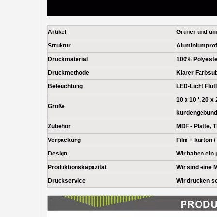
Artikel
Grüner und um
Struktur
Aluminiumprofi
Druckmaterial
100% Polyeste
Druckmethode
Klarer Farbsu
Beleuchtung
LED-Licht Flutl
10 x 10 ', 20 x 
Größe
kundengebund
Zubehör
MDF - Platte, 
Verpackung
Film + karton /
Design
Wir haben ein 
Produktionskapazität
Wir sind eine 
Druckservice
Wir drucken se