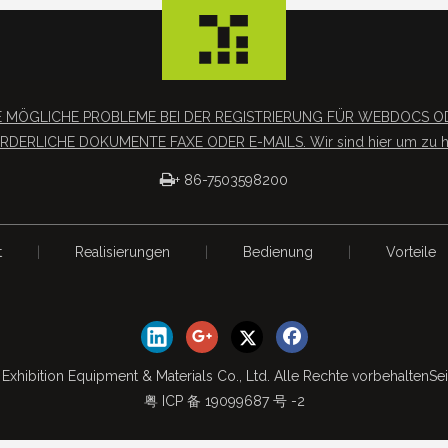
SIE MÖGLICHE PROBLEME BEI DER REGISTRIERUNG FÜR WEBDOC
RDERLICHE DOKUMENTE FAXE ODER E-MAILS. Wir sind hier um zu he

+ 86-7503598200
t
|
Realisierungen
|
Bedienung
|
Vorteile
Exhibition Equipment & Materials Co., Ltd. Alle Rechte vorbehalten
Se
粤 ICP 备 19099687 号 -2