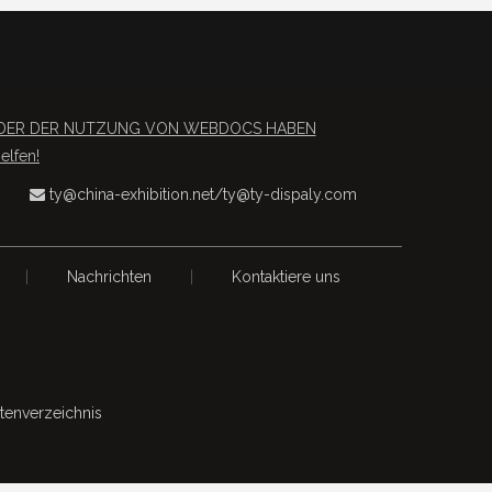
S ODER DER NUTZUNG VON WEBDOCS HABEN
lfen!
ty@china-exhibition.net
/
ty@ty-dispaly.com

|
Nachrichten
|
Kontaktiere uns
itenverzeichnis