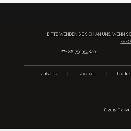
BITTE WENDEN SIE SICH AN UNS, WENN 
ERFO
+ 86-7503598201

Zuhause
|
Über uns
|
Produk
 2019 Tianyu 