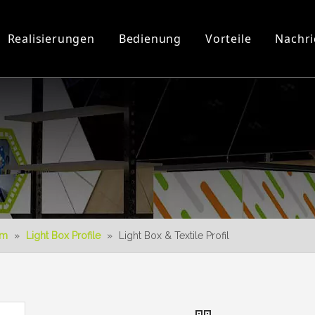
Realisierungen
Bedienung
Vorteile
Nachri
Werkstatt und Ausrüstung
3D-Videos
Neues Produkt
Herunterladen
3D-Konstruktion
em
»
Light Box Profile
»
Light Box & Textile Profil