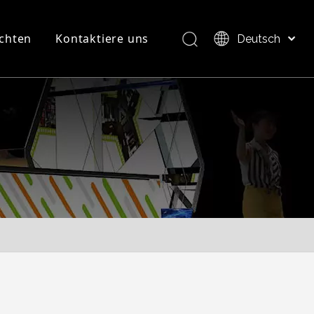
chten
Kontaktiere uns
Deutsch
Bahasa indonesia
العربية
FAQ
Produktübersicht
Italiano
日本語
Pусский
Nederlands
Português
Français
Español
简体中文
English