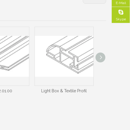
E-Mail
Skype
.01.00
Light Box & Textile Profil
Light Box & T