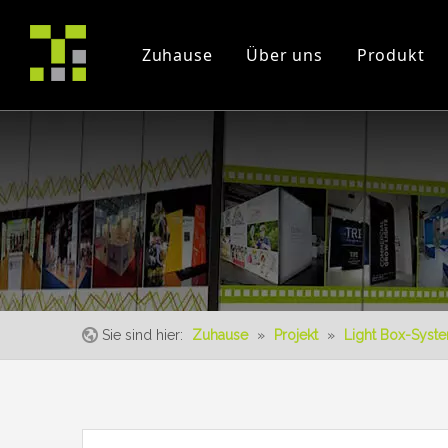
Zuhause
Über uns
Produkt
Firmenprofil
Projekt
Messe
Zertifikate
Instruction Videos
Veranstaltung
Sie sind hier:
Zuhause
»
Projekt
»
Light Box-Syst