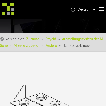
Deutsch
Bahasa indonesia
Zuhause
العربية
Italiano
Über uns
日本語
Sie sind hier:
Zuhause
»
Projekt
»
Ausstellungssystem der M-
Produkt
Pусский
Serie
»
M Serie Zubehör
»
Andere
»
Rahmenverbinder
Realisierungen
Nederlands
Português
Bedienung
Français
Vorteile
Español
Nachrichten
简体中文
English
Kontaktiere uns