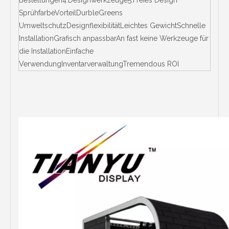
Bestellungen4.Designwerkzeuge5.Freies Design
SprühfarbeVorteilDurbleGreens
UmweltschutzDesignflexibilitätLeichtes GewichtSchnelle
InstallationGrafisch anpassbarAn fast keine Werkzeuge für
die InstallationEinfache
VerwendungInventarverwaltungTremendous ROI