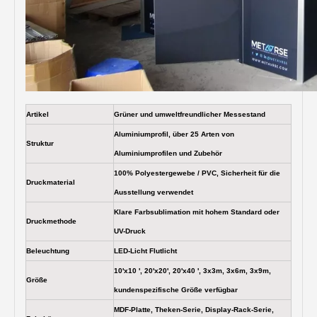
Artikel
Grüner und umweltfreundlicher Messestand
Aluminiumprofil, über 25 Arten von
Struktur
Aluminiumprofilen und Zubehör
100% Polyestergewebe / PVC, Sicherheit für die
Druckmaterial
Ausstellung verwendet
Klare Farbsublimation mit hohem Standard oder
Druckmethode
UV-Druck
Beleuchtung
LED-Licht Flutlicht
10'x10 ', 20'x20', 20'x40 ', 3x3m, 3x6m, 3x9m,
Größe
kundenspezifische Größe verfügbar
MDF-Platte, Theken-Serie, Display-Rack-Serie,