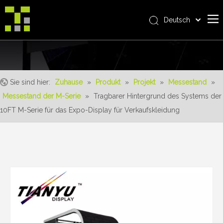
Deutsch
Bahasa indonesia
Zuhause
العربية
Italiano
Über uns
日本語
Sie sind hier:
Zuhause
»
Produkt
»
Projekt
»
Messestand
»
Produkt
Pусский
Messestand der M-Serie
»
Tragbarer Hintergrund des Systems der
Realisierungen
Nederlands
10FT M-Serie für das Expo-Display für Verkaufskleidung
Português
Bedienung
Français
Vorteile
Español
Nachrichten
简体中文
English
Kontaktiere uns