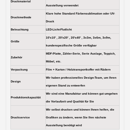
Druckmaterial
Ausstellung verwendet
Klare hohe Standard Färbensublimation oder UV-
Druckmethode
Druck
Beleuchtung
LED-Licht-Flutlicht
10'x10' , 20'x20' , 20'x40' , 3x3m, 3x6m, 3x9m,
Größe
kundenspezifische Größe verfügbar
MDF-Platte, Zähler-Serie, Serie Auslage, Teppich,
Zubehör
Möbel, etc.
Verpackung
Film + Karton / Holztransportkoffer mit Rädern
Wir haben professionelles Design-Team, um Ihren
Design
eigenen Stand zu entwerfen
Wir sind eine Manufaktur und können gut umgehen
Produktionskapazität
die Vorlaufzeit und Qualität für Sie
Wir selbst drucken und können Ihnen helfen, die
Druckservice
Grafiken zu ändern, wenn Sie Ihre nächste
Ausstellung benötigt wird