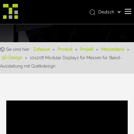
Deutsch
Bahasa indonesia
Zuhause
العربية
Italiano
Über uns
日本語
Sie sind hier:
Zuhause
»
Produkt
»
Projekt
»
Messestand
»
Produkt
Pусский
3D-Design
»
10x20ft Modular Displays für Messen für Stand-
Realisierungen
Nederlands
Ausstellung mit Grafikdesign
Português
Bedienung
Français
Vorteile
Español
Nachrichten
简体中文
English
Kontaktiere uns