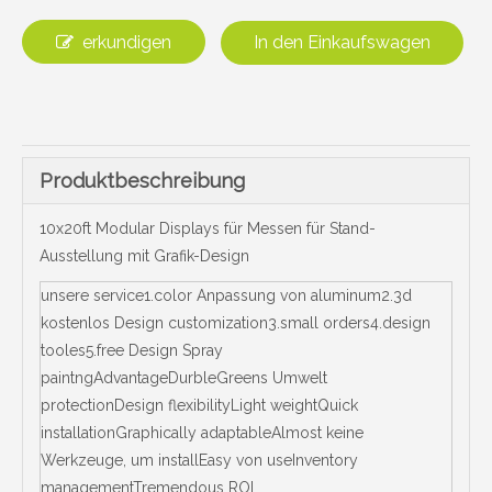
erkundigen
In den Einkaufswagen
Produktbeschreibung
10x20ft Modular Displays für Messen für Stand-
Ausstellung mit Grafik-Design
unsere service1.color Anpassung von aluminum2.3d
kostenlos Design customization3.small orders4.design
tooles5.free Design Spray
paintngAdvantageDurbleGreens Umwelt
protectionDesign flexibilityLight weightQuick
installationGraphically adaptableAlmost keine
Werkzeuge, um installEasy von useInventory
managementTremendous ROI