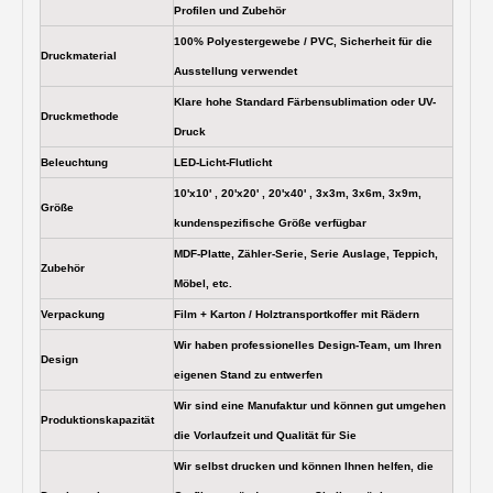
Profilen und Zubehör
100% Polyestergewebe / PVC, Sicherheit für die
Druckmaterial
Ausstellung verwendet
Klare hohe Standard Färbensublimation oder UV-
Druckmethode
Druck
Beleuchtung
LED-Licht-Flutlicht
10'x10' , 20'x20' , 20'x40' , 3x3m, 3x6m, 3x9m,
Größe
kundenspezifische Größe verfügbar
MDF-Platte, Zähler-Serie, Serie Auslage, Teppich,
Zubehör
Möbel, etc.
Verpackung
Film + Karton / Holztransportkoffer mit Rädern
Wir haben professionelles Design-Team, um Ihren
Design
eigenen Stand zu entwerfen
Wir sind eine Manufaktur und können gut umgehen
Produktionskapazität
die Vorlaufzeit und Qualität für Sie
Wir selbst drucken und können Ihnen helfen, die