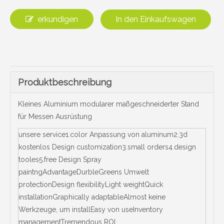
erkundigen
In den Einkaufswagen
Produktbeschreibung
Kleines Aluminium modularer maßgeschneiderter Stand
für Messen Ausrüstung
unsere service1.color Anpassung von aluminum2.3d
kostenlos Design customization3.small orders4.design
tooles5.free Design Spray
paintngAdvantageDurbleGreens Umwelt
protectionDesign flexibilityLight weightQuick
installationGraphically adaptableAlmost keine
Werkzeuge, um installEasy von useInventory
managementTremendous ROI