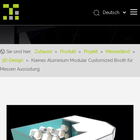
Deutsch
Bahasa indonesia
Zuhause
العربية
Italiano
Über uns
日本語
Sie sind hier:
Zuhause
»
Produkt
»
Projekt
»
Messestand
»
Produkt
Pусский
3D-Design
»
Kleines Aluminium Modular Customized Booth für
Realisierungen
Nederlands
Messen Ausrüstung
Português
Bedienung
Français
Vorteile
Español
Nachrichten
简体中文
English
Kontaktiere uns