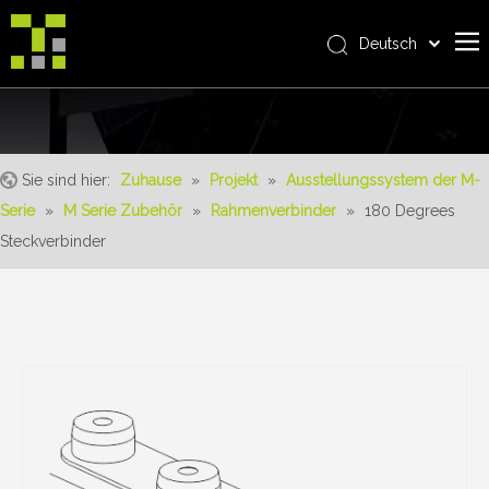
Deutsch
Bahasa indonesia
Zuhause
العربية
Italiano
Über uns
日本語
Sie sind hier:
Zuhause
»
Projekt
»
Ausstellungssystem der M-
Produkt
Pусский
Serie
»
M Serie Zubehör
»
Rahmenverbinder
»
180 Degrees
Realisierungen
Nederlands
Steckverbinder
Português
Bedienung
Français
Vorteile
Español
Nachrichten
简体中文
English
Kontaktiere uns