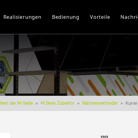
Realisierungen
Bedienung
Vorteile
Nachri
Werkstatt und Ausrüstung
3D-Videos
Neues Produkt
Herunterladen
3D-Konstruktion
stem der M-Serie
»
M Serie Zubehör
»
Rahmenverbinder
»
Kurve 