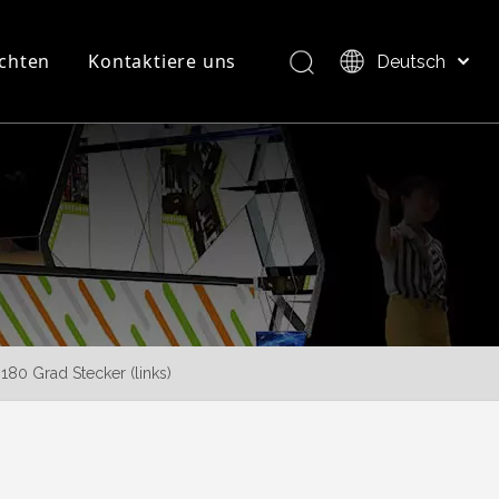
chten
Kontaktiere uns
Deutsch
Bahasa indonesia
العربية
FAQ
Produktübersicht
Italiano
日本語
Pусский
Nederlands
Português
Français
Español
180 Grad Stecker (links)
简体中文
English