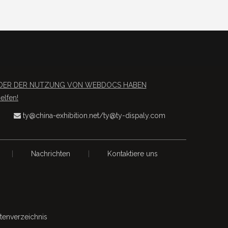
S ODER DER NUTZUNG VON WEBDOCS HABEN
lfen!
ty@china-exhibition.net
/
ty@ty-dispaly.com

|
Nachrichten
|
Kontaktiere uns
itenverzeichnis