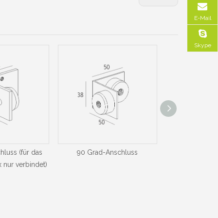
E-Mail
Skype
luss (für das
90 Grad-Anschluss
90 Grad-Ansch
nur verbindet)
nu