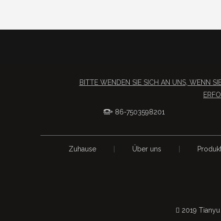
BITTE WENDEN SIE SICH AN UNS, WENN 
ERFO
+ 86-7503598201

Zuhause
|
Über uns
|
Produk
 2019 Tianyu 