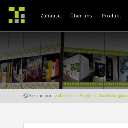
Zuhause
Über uns
Produkt
Firmenprofil
Projekt
Messe
Zertifikate
Instruction Videos
Veranstaltung
Sie sind hier:
Zuhause
»
Projekt
»
Ausstellungssy