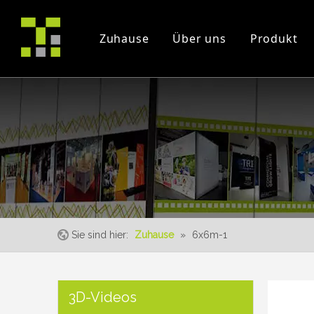
Zuhause
Über uns
Produkt
Firmenprofil
Projekt
Messe
Zertifikate
Instruction Videos
Veranstaltung
Sie sind hier:
Zuhause
»
6x6m-1
3D-Videos