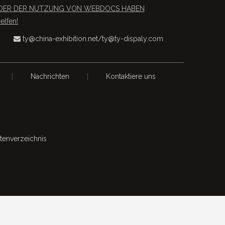
S ODER DER NUTZUNG VON WEBDOCS HABEN
lfen!
ty@china-exhibition.net
/
ty@ty-dispaly.com

|
Nachrichten
|
Kontaktiere uns
itenverzeichnis