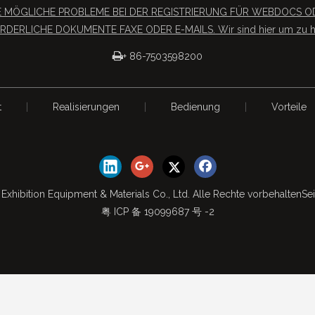
SIE MÖGLICHE PROBLEME BEI DER REGISTRIERUNG FÜR WEBDOC
RDERLICHE DOKUMENTE FAXE ODER E-MAILS. Wir sind hier um zu he

+ 86-7503598200
t
|
Realisierungen
|
Bedienung
|
Vorteile
Exhibition Equipment & Materials Co., Ltd. Alle Rechte vorbehalten
Se
粤 ICP 备 19099687 号 -2