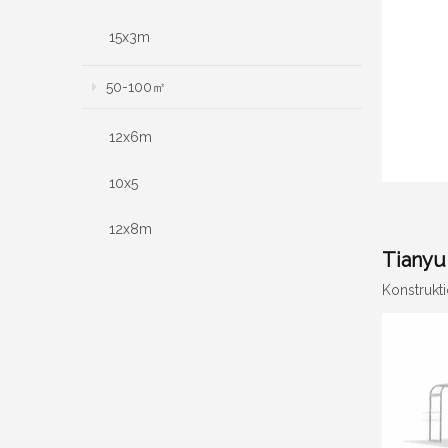
15x3m
50-100㎡
12x6m
10x5
12x8m
Tianyu
Konstrukti