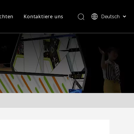
chten
Kontaktiere uns
Deutsch
Bahasa indonesia
العربية
FAQ
Produktübersicht
Italiano
日本語
Pусский
Nederlands
Português
Français
Español
简体中文
English