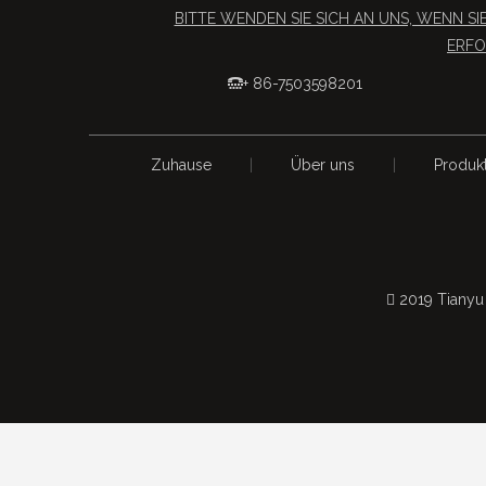
BITTE WENDEN SIE SICH AN UNS, WENN 
ERFO
+ 86-7503598201

Zuhause
|
Über uns
|
Produk
 2019 Tianyu 