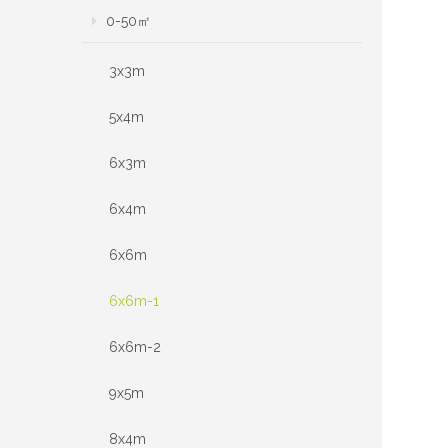
0-50㎡
3x3m
5x4m
6x3m
6x4m
6x6m
6x6m-1
6x6m-2
9x5m
8x4m