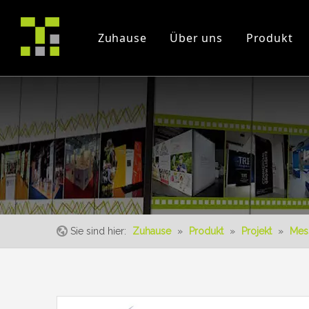
Zuhause
Über uns
Produkt
Firmenprofil
Projekt
Messe
Zertifikate
Instruction Videos
Veranstaltung
Sie sind hier:
Zuhause
»
Produkt
»
Projekt
»
Mes