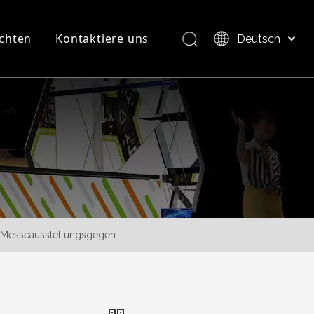
chten
Kontaktiere uns
Deutsch
Bahasa indonesia
العربية
FAQ
Produktübersicht
Italiano
日本語
Pусский
Nederlands
Português
Français
Español
-Messeausstellungsgegen
简体中文
English