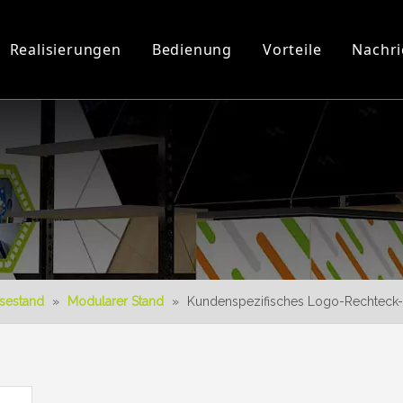
Realisierungen
Bedienung
Vorteile
Nachri
Werkstatt und Ausrüstung
3D-Videos
Neues Produkt
Herunterladen
3D-Konstruktion
sestand
»
Modularer Stand
»
Kundenspezifisches Logo-Rechteck