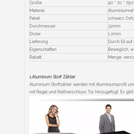
Größe
40 * 70 * 75
Material
Aluminiumrah
Paket
schwarz Oxfo
Durchmesser
32mm
Dicke
1.2mm
Lieferung
Durch Eil auf
Eigenschaften
Beweglich, wi
Rabatt
Menge, versch
1.Aluminum Stoff Zähler
Aluminium Stoffzähler werden mit Aluminiumprofil und
mit Regal und Reißverschluss Tür hinzugefügt. Es gibt