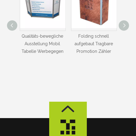
gliche
Folding schnell
Heiße Verkaufs-
B
Mobil
aufgebaut Tragbare
Werbung Promotion
Alumin
egegen
Promotion Zähler
Tisch Tragbare Zähler
er
Pro