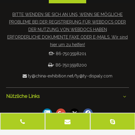
BITTE WENDEN SIE SICH AN UNS, WENN SIE MÖGLICHE
PROBLEME BEI DER REGISTRIERUNG FÜR WEBDOCS ODER
DER NUTZUNG VON WEBDOCS HABEN
ERFORDERLICHE DOKUMENTE FAXE ODER E-MAILS. Wir sind
hier um zu helfen!
+ 86-7503598201


+ 86-7503598200
ty@china-exhibition.net
/
ty@ty-dispaly.com

Nützliche Links
 2019 Tianyu Exhibition Equipment & Materials Co., Ltd. Alle
Rechte vorbehalten
Seitenverzeichnis