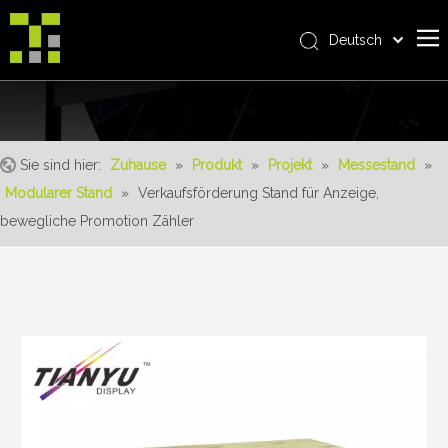
Deutsch
Bahasa indonesia
Zuhause
العربية
Italiano
Über uns
日本語
Sie sind hier:
Zuhause
»
Produkt
»
Projekt
»
Messestand
»
Produkt
Pусский
Modularer Stand
»
Verkaufsförderung Stand für Anzeige,
Realisierungen
Nederlands
bewegliche Promotion Zähler
Português
Bedienung
Français
Vorteile
Español
Nachrichten
简体中文
English
Kontaktiere uns