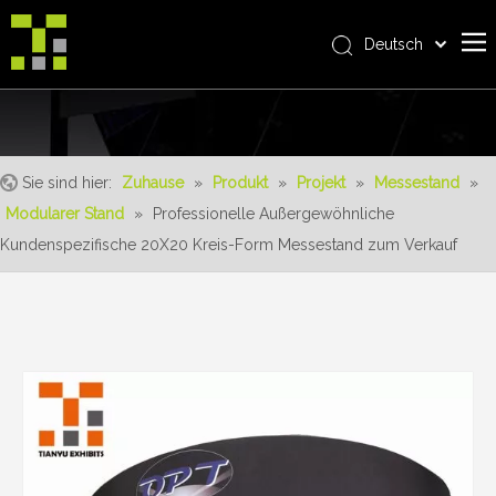
Deutsch
Bahasa indonesia
Zuhause
العربية
Italiano
Über uns
日本語
Sie sind hier:
Zuhause
»
Produkt
»
Projekt
»
Messestand
»
Produkt
Pусский
Modularer Stand
»
Professionelle Außergewöhnliche
Realisierungen
Nederlands
Kundenspezifische 20X20 Kreis-Form Messestand zum Verkauf
Português
Bedienung
Français
Vorteile
Español
Nachrichten
简体中文
English
Kontaktiere uns