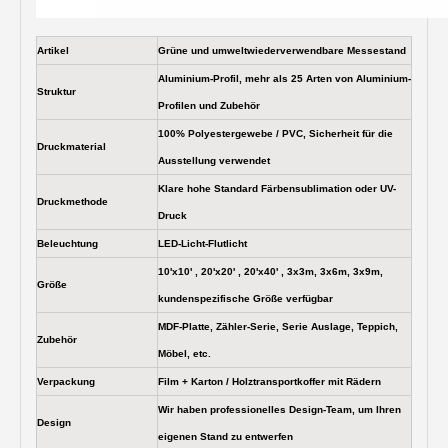
Artikel
Grüne und umweltwiederverwendbare Messestand
Aluminium-Profil, mehr als 25 Arten von Aluminium-
Struktur
Profilen und Zubehör
100% Polyestergewebe / PVC, Sicherheit für die
Druckmaterial
Ausstellung verwendet
Klare hohe Standard Färbensublimation oder UV-
Druckmethode
Druck
Beleuchtung
LED-Licht-Flutlicht
10'x10' , 20'x20' , 20'x40' , 3x3m, 3x6m, 3x9m,
Größe
kundenspezifische Größe verfügbar
MDF-Platte, Zähler-Serie, Serie Auslage, Teppich,
Zubehör
Möbel, etc.
Verpackung
Film + Karton / Holztransportkoffer mit Rädern
Wir haben professionelles Design-Team, um Ihren
Design
eigenen Stand zu entwerfen