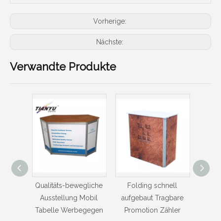
Vorherige:
Nächste:
Verwandte Produkte
gliche
Folding schnell
Heiße Verkaufs-
B
Mobil
aufgebaut Tragbare
Werbung Promotion
Alumin
egegen
Promotion Zähler
Tisch Tragbare Zähler
er