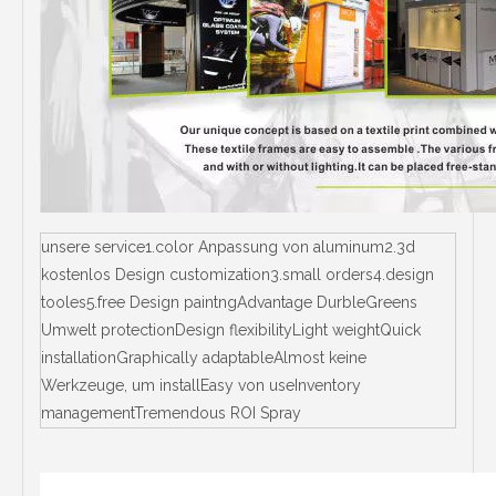
unsere service1.color Anpassung von aluminum2.3d
kostenlos Design customization3.small orders4.design
tooles5.free Design paintngAdvantage DurbleGreens
Umwelt protectionDesign flexibilityLight weightQuick
installationGraphically adaptableAlmost keine
Werkzeuge, um installEasy von useInventory
managementTremendous ROI Spray