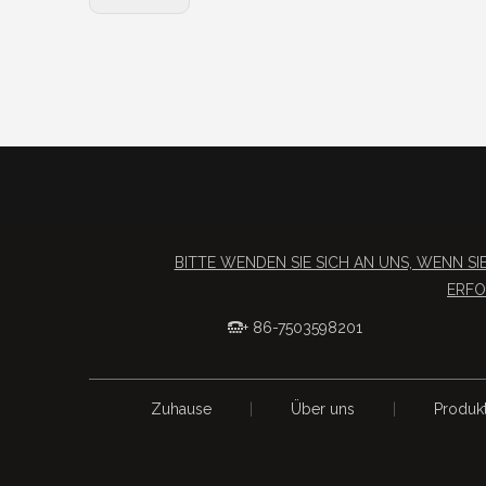
BITTE WENDEN SIE SICH AN UNS, WENN 
ERFO
+ 86-7503598201

Zuhause
|
Über uns
|
Produk