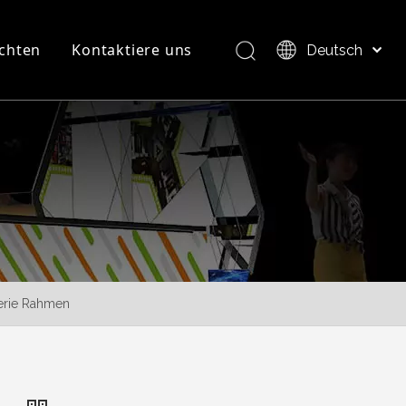
chten
Kontaktiere uns
Deutsch
Bahasa indonesia
العربية
FAQ
Produktübersicht
Italiano
日本語
Pусский
Nederlands
Português
Français
Español
Serie Rahmen
简体中文
English