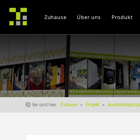
Zuhause
Über uns
Produkt
Firmenprofil
Projekt
Messe
Zertifikate
Instruction Videos
Veranstaltung
Sie sind hier:
Zuhause
»
Projekt
»
Ausstellungssy