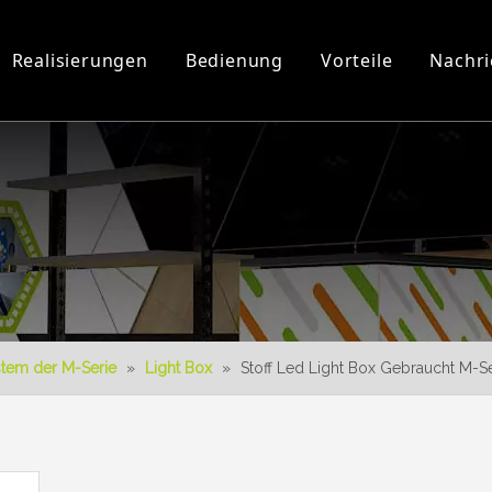
Realisierungen
Bedienung
Vorteile
Nachri
Werkstatt und Ausrüstung
3D-Videos
Neues Produkt
Herunterladen
3D-Konstruktion
stem der M-Serie
»
Light Box
»
Stoff Led Light Box Gebraucht M-