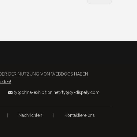
S ODER DER NUTZUNG VON WEBDOCS HABEN
lfen!
ty@china-exhibition.net
/
ty@ty-dispaly.com

|
Nachrichten
|
Kontaktiere uns