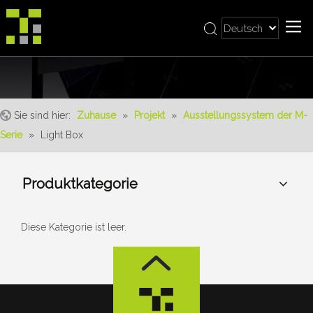
Deutsch
Bahasa indonesia
Zuhause
العربية
Italiano
Über uns
日本語
Sie sind hier:
Zuhause
»
Projekt
»
Ausstellungssystem der M-
Produkt
Pусский
Serie
»
Light Box
Realisierungen
Nederlands
Português
Bedienung
Produktkategorie
Français
Vorteile
Español
Nachrichten
简体中文
Diese Kategorie ist leer.
English
Kontaktiere uns