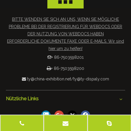
BITTE WENDEN SIE SICH AN UNS, WENN SIE MÖGLICHE
PROBLEME BEI DER REGISTRIERUNG FÜR WEBDOCS ODER
DER NUTZUNG VON WEBDOCS HABEN
ERFORDERLICHE DOKUMENTE FAXE ODER E-MAILS. Wir sind
hier um zu helfen!
+ 86-7503598201


+ 86-7503598200
ty@china-exhibition.net
/
ty@ty-dispaly.com

Nützliche Links
 2019 Tianyu Exhibition Equipment & Materials Co., Ltd. Alle