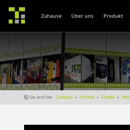
Zuhause
Über uns
Produkt
Firmenprofil
Projekt
Messe
Zertifikate
Instruction Videos
Veranstaltung
Sie sind hier:
Zuhause
»
Produkt
»
Projekt
»
Mes