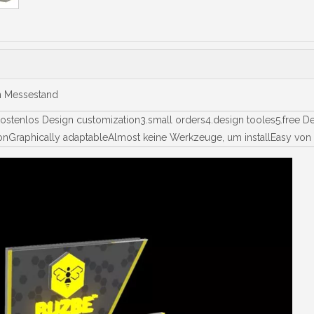
en Messestand
ostenlos Design customization3.small orders4.design tooles5.free
llationGraphically adaptableAlmost keine Werkzeuge, um installEasy