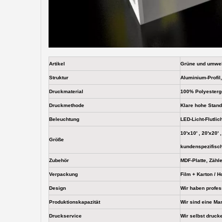
Artikel
Grüne und umwe
Struktur
Aluminium-Profil
Druckmaterial
100% Polyesterge
Druckmethode
Klare hohe Stand
Beleuchtung
LED-Licht-Flutlic
10'x10' , 20'x20'
Größe
kundenspezifisc
Zubehör
MDF-Platte, Zähle
Verpackung
Film + Karton / H
Design
Wir haben profes
Produktionskapazität
Wir sind eine Ma
Druckservice
Wir selbst druck