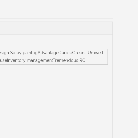
 Design Spray paintngAdvantageDurbleGreens Umwelt
 von useInventory managementTremendous ROI