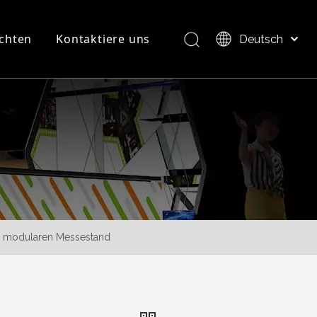
chten
Kontaktiere uns
Deutsch
Bahasa indonesia
العربية
FAQ
Produktübersicht
Italiano
日本語
Pусский
Nederlands
Português
Français
Español
für modularen Messestand
简体中文
English