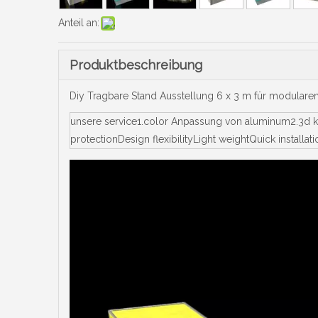
Anteil an:
Produktbeschreibung
Diy Tragbare Stand Ausstellung 6 x 3 m für modular
unsere service1.color Anpassung von aluminum2.3d k
protectionDesign flexibilityLight weightQuick insta