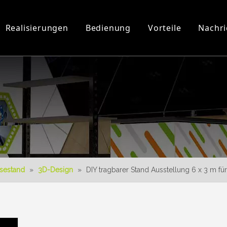
Realisierungen
Bedienung
Vorteile
Nachri
Werkstatt und Ausrüstung
3D-Videos
Neues Produkt
Herunterladen
3D-Konstruktion
sestand
»
3D-Design
»
DIY tragbarer Stand Ausstellung 6 x 3 m 