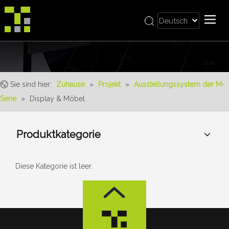
Deutsch
Bahasa indonesia
Zuhause
العربية
Italiano
Über uns
日本語
Sie sind hier:
Zuhause
»
Projekt
»
Ausstellungssystem der M-
Produkt
Pусский
Serie
»
Display & Möbel
Realisierungen
Nederlands
Português
Bedienung
Produktkategorie
Français
Vorteile
Español
Nachrichten
简体中文
Diese Kategorie ist leer.
English
Kontaktiere uns