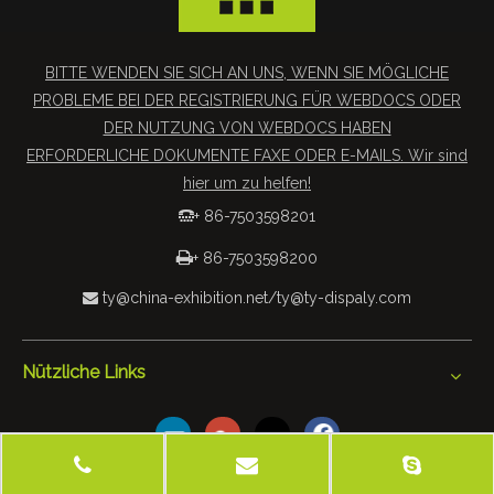
BITTE WENDEN SIE SICH AN UNS, WENN SIE MÖGLICHE
PROBLEME BEI DER REGISTRIERUNG FÜR WEBDOCS ODER
DER NUTZUNG VON WEBDOCS HABEN
ERFORDERLICHE DOKUMENTE FAXE ODER E-MAILS. Wir sind
hier um zu helfen!
+ 86-7503598201


+ 86-7503598200
ty@china-exhibition.net
/
ty@ty-dispaly.com

Nützliche Links
 2019 Tianyu Exhibition Equipment & Materials Co., Ltd. Alle