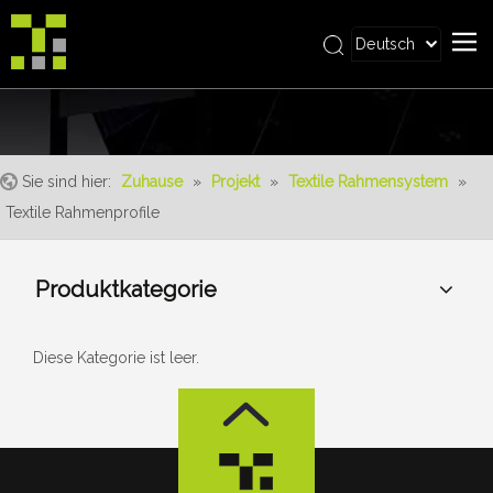
Deutsch
Bahasa indonesia
Zuhause
العربية
Italiano
Über uns
日本語
Sie sind hier:
Zuhause
»
Projekt
»
Textile Rahmensystem
»
Produkt
Pусский
Textile Rahmenprofile
Realisierungen
Nederlands
Português
Bedienung
Produktkategorie
Français
Vorteile
Español
Nachrichten
简体中文
Diese Kategorie ist leer.
English
Kontaktiere uns