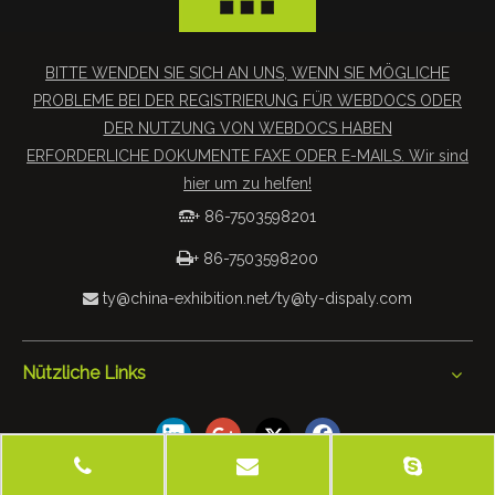
BITTE WENDEN SIE SICH AN UNS, WENN SIE MÖGLICHE
PROBLEME BEI DER REGISTRIERUNG FÜR WEBDOCS ODER
DER NUTZUNG VON WEBDOCS HABEN
ERFORDERLICHE DOKUMENTE FAXE ODER E-MAILS. Wir sind
hier um zu helfen!
+ 86-7503598201


+ 86-7503598200
ty@china-exhibition.net
/
ty@ty-dispaly.com

Nützliche Links
 2019 Tianyu Exhibition Equipment & Materials Co., Ltd. Alle