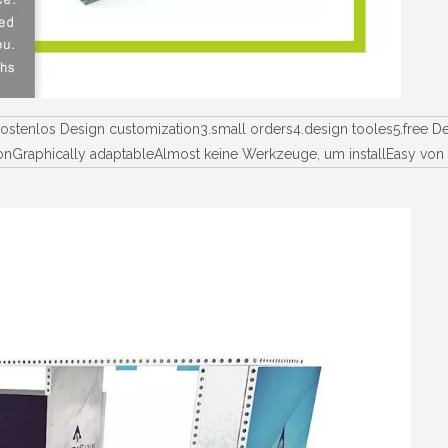
ostenlos Design customization3.small orders4.design tooles5.free 
llationGraphically adaptableAlmost keine Werkzeuge, um installEasy