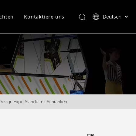
chten
Kontaktiere uns
Deutsch
Bahasa indonesia
العربية
FAQ
Produktübersicht
Italiano
日本語
Pусский
Nederlands
Português
Français
Español
Design Expo Stände mit Schränken
简体中文
English