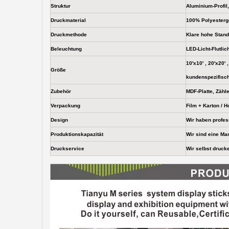
Struktur
Aluminium-Profil
Druckmaterial
100% Polyesterge
Druckmethode
Klare hohe Stand
Beleuchtung
LED-Licht-Flutlic
10'x10' , 20'x20'
Größe
kundenspezifisc
Zubehör
MDF-Platte, Zähle
Verpackung
Film + Karton / H
Design
Wir haben profes
Produktionskapazität
Wir sind eine Ma
Druckservice
Wir selbst druck