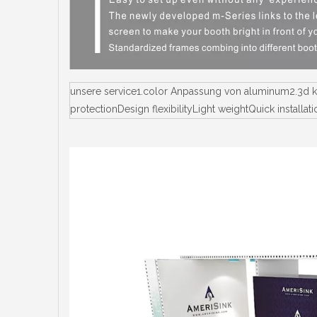
unsere service1.color Anpassung von aluminum2.3d k
protectionDesign flexibilityLight weightQuick insta