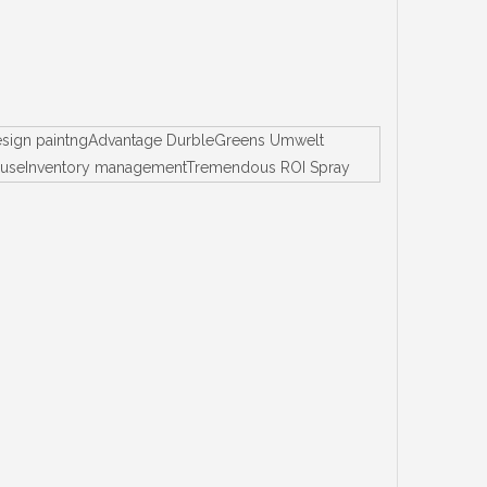
Design paintngAdvantage DurbleGreens Umwelt
 von useInventory managementTremendous ROI Spray