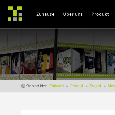
Zuhause
Über uns
Produkt
Firmenprofil
Projekt
Messe
Zertifikate
Instruction Videos
Veranstaltung
Sie sind hier:
Zuhause
»
Produkt
»
Projekt
»
Mes