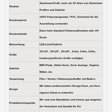
Aluminium-Profil, mehr als 25 Arten von Aluminium-
Struktur
Profilen und Zubehör
100% Polyestergewebe / PVC, Sicherheit für die
Druckmaterial
Ausstellung verwendet
Klare hohe Standard Färbensublimation oder UV-
Druckmethode
Druck
Beleuchtung
LED-Licht-Flutlicht
10'x10' , 20'x20' , 20'x40' , 3x3m, 3x6m, 3x9m,
Größe
kundenspezifische Größe verfügbar
MDF-Platte, Zähler-Serie, Serie Auslage, Teppich,
Zubehör
Möbel, etc.
Verpackung
Film + Karton / Holztransportkoffer mit Rädern
Wir haben professionelles Design-Team, um Ihren
Design
eigenen Stand zu entwerfen
Wir sind eine Manufaktur und können gut umgehen
Produktionskapazität
die Vorlaufzeit und Qualität für Sie