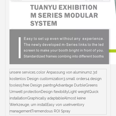
unsere service1.color Anpassung von aluminum2.3d
kostenlos Design customization3.small orders4.design
tooles5.free Design paintngAdvantage DurbleGreens
Umwelt protectionDesign flexibilityLight weightQuick
installationGraphically adaptableAlmost keine
Werkzeuge, um installEasy von useInventory
managementTremendous ROI Spray