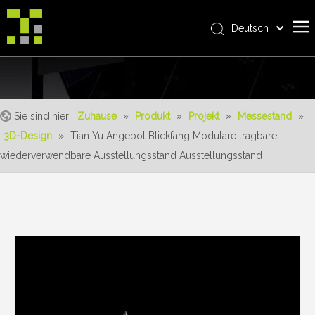
Deutsch
Bahasa indonesia
Zuhause
العربية
Italiano
Über uns
日本語
Sie sind hier:
Zuhause
»
Produkt
»
Projekt
»
Messestand
»
Produkt
Pусский
3D-Design
»
Tian Yu Angebot Blickfang Modulare tragbare,
Realisierungen
Nederlands
wiederverwendbare Ausstellungsstand Ausstellungsstand
Português
Bedienung
Français
Vorteile
Español
Nachrichten
简体中文
English
Kontaktiere uns